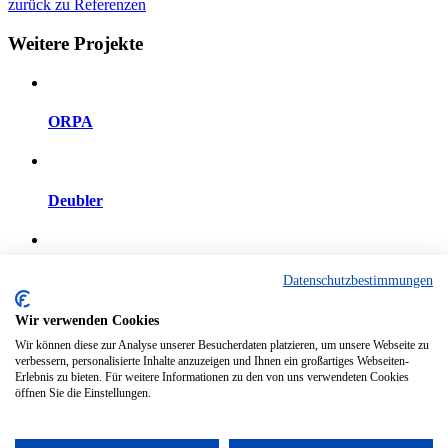
zurück zu Referenzen
Weitere Projekte
ORPA
Deubler
Alp
Datenschutzbestimmungen
Wir verwenden Cookies
Wir können diese zur Analyse unserer Besucherdaten platzieren, um unsere Webseite zu
Eichenhof
verbessern, personalisierte Inhalte anzuzeigen und Ihnen ein großartiges Webseiten-
Erlebnis zu bieten. Für weitere Informationen zu den von uns verwendeten Cookies
öffnen Sie die Einstellungen.
Copyright 2026 - designsolutions. All Rights Reserved.
Impressum
|
Datenschutz