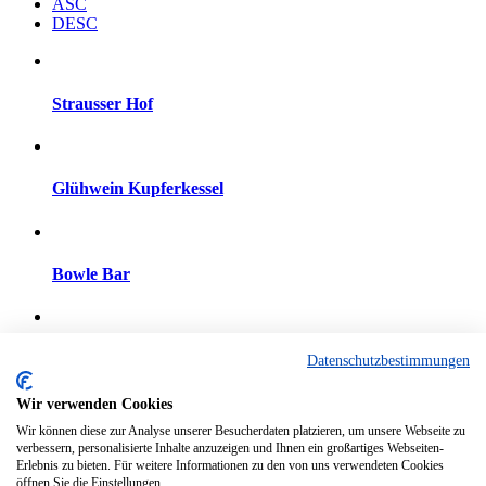
ASC
DESC
Strausser Hof
Glühwein Kupferkessel
Bowle Bar
hörbar in Meitingen
Datenschutzbestimmungen
Wir verwenden Cookies
Wir können diese zur Analyse unserer Besucherdaten platzieren, um unsere Webseite zu
hörbar in Meitingen
verbessern, personalisierte Inhalte anzuzeigen und Ihnen ein großartiges Webseiten-
Erlebnis zu bieten. Für weitere Informationen zu den von uns verwendeten Cookies
öffnen Sie die Einstellungen.